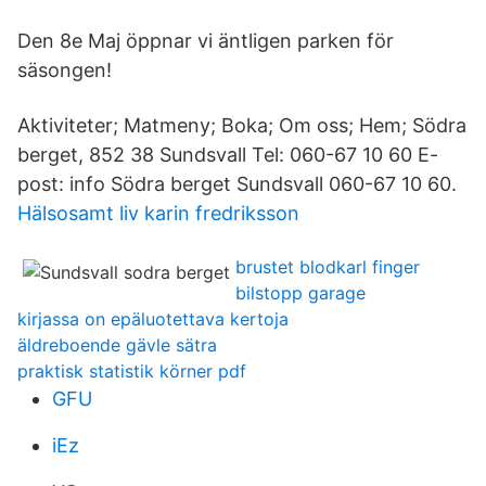
Den 8e Maj öppnar vi äntligen parken för
säsongen!
Aktiviteter; Matmeny; Boka; Om oss; Hem; Södra
berget, 852 38 Sundsvall Tel: 060-67 10 60 E-
post: info Södra berget Sundsvall 060-67 10 60.
Hälsosamt liv karin fredriksson
brustet blodkarl finger
bilstopp garage
kirjassa on epäluotettava kertoja
äldreboende gävle sätra
praktisk statistik körner pdf
GFU
iEz