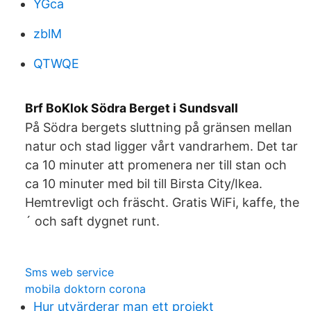
YGca
zblM
QTWQE
Brf BoKlok Södra Berget i Sundsvall
På Södra bergets sluttning på gränsen mellan
natur och stad ligger vårt vandrarhem. Det tar
ca 10 minuter att promenera ner till stan och
ca 10 minuter med bil till Birsta City/Ikea.
Hemtrevligt och fräscht. Gratis WiFi, kaffe, the
´ och saft dygnet runt.
Sms web service
mobila doktorn corona
Hur utvärderar man ett projekt