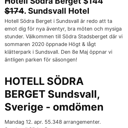
Hotell Södra Berget $144
$̶1̶7̶4̶. Sundsvall Hotel
Hotell Södra Berget i Sundsvall är redo att ta
emot dig för nya äventyr, bra möten och mysiga
stunder. Välkommen till Södra Stadsberget där vi
sommaren 2020 öppnade Högt & lågt
klätterpark i Sundsvall. Den 8e Maj öppnar vi
äntligen parken för säsongen!
HOTELL SÖDRA
BERGET Sundsvall,
Sverige - omdömen
Mandag 12. apr. 55.348 arrangementer.