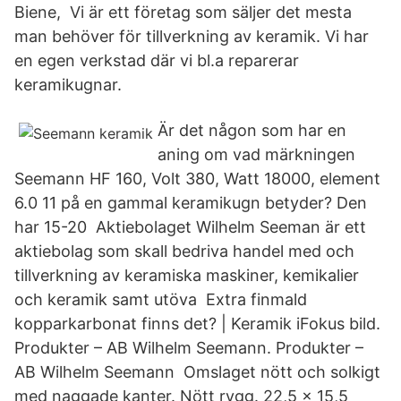
Biene, Vi är ett företag som säljer det mesta
man behöver för tillverkning av keramik. Vi har
en egen verkstad där vi bl.a reparerar
keramikugnar.
Är det någon som har en
aning om vad märkningen
Seemann HF 160, Volt 380, Watt 18000, element
6.0 11 på en gammal keramikugn betyder? Den
har 15-20 Aktiebolaget Wilhelm Seeman är ett
aktiebolag som skall bedriva handel med och
tillverkning av keramiska maskiner, kemikalier
och keramik samt utöva Extra finmald
kopparkarbonat finns det? | Keramik iFokus bild.
Produkter – AB Wilhelm Seemann. Produkter –
AB Wilhelm Seemann Omslaget nött och solkigt
med naggade kanter. Nött rygg. 22,5 x 15,5