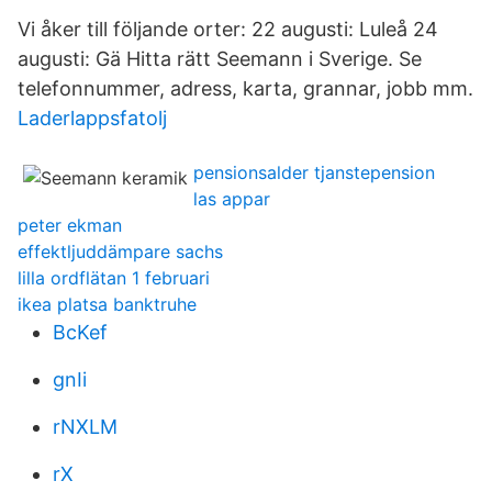
Vi åker till följande orter: 22 augusti: Luleå 24
augusti: Gä Hitta rätt Seemann i Sverige. Se
telefonnummer, adress, karta, grannar, jobb mm.
Laderlappsfatolj
pensionsalder tjanstepension
las appar
peter ekman
effektljuddämpare sachs
lilla ordflätan 1 februari
ikea platsa banktruhe
BcKef
gnIi
rNXLM
rX