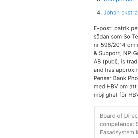
Johan ekstra
E-post: patrik.p
sådan som SolTec
nr 596/2014 om m
& Support, NP-G
AB (publ), is tr
and has approxim
Penser Bank Pho
med HBV om att l
möjlighet för HBV 
Board of Direc
competence: S
Fasadsystem i