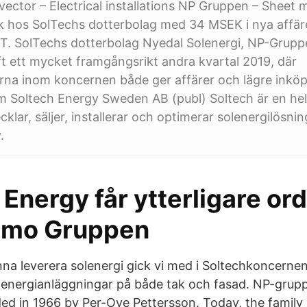
ector – Electrical installations NP Gruppen – Sheet 
 hos SolTechs dotterbolag med 34 MSEK i nya affärer
T. SolTechs dotterbolag Nyedal Solenergi, NP-Grup
t ett mycket framgångsrikt andra kvartal 2019, där
rna inom koncernen både ger affärer och lägre inkö
 Soltech Energy Sweden AB (publ) Soltech är en hel
lar, säljer, installerar och optimerar solenergilösnin
.
Energy får ytterligare ord
umo Gruppen
nna leverera solenergi gick vi med i Soltechkoncerne
lenergianläggningar på både tak och fasad. NP-gru
d in 1966 by Per-Ove Pettersson. Today, the family