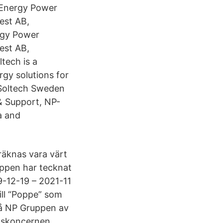
 Energy Power
est AB,
rgy Power
est AB,
tech is a
rgy solutions for
 Soltech Sweden
& Support, NP-
a and
äknas vara värt
uppen har tecknat
9-12-19 – 2021-11
ill “Poppe” som
på NP Gruppen av
gskoncernen