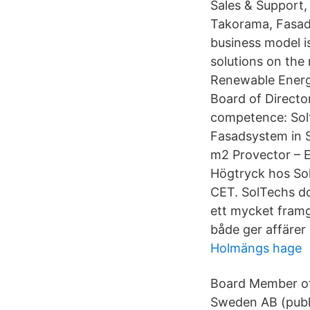
Sales & Support
Takorama, Fasad
business model i
solutions on the
Renewable Energ
Board of Directo
competence: Solt
Fasadsystem in S
m2 Provector – E
Högtryck hos Sol
CET. SolTechs d
ett mycket framg
både ger affärer
Holmängs hage
Board Member of
Sweden AB (publ