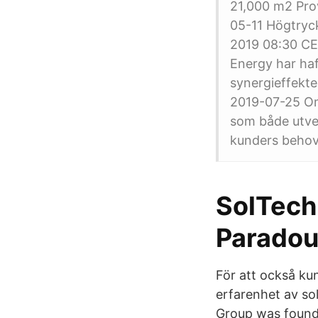
21,000 m2 Prov
05-11 Högtryck
2019 08:30 CE
Energy har haf
synergieffekte
2019-07-25 Om
som både utveck
kunders behov
SolTech 
Parado
För att också ku
erfarenhet av so
Group was founde