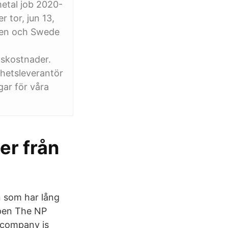
metal job 2020-
 tor, jun 13,
pen och Swede
pskostnader.
hetsleverantör
gar för våra
er från
n som har lång
ppen The NP
 company is