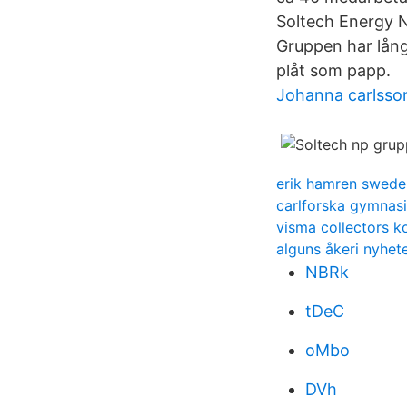
Soltech Energy N
Gruppen har lång
plåt som papp.
Johanna carlsso
erik hamren swede
carlforska gymnasi
visma collectors k
alguns åkeri nyhet
NBRk
tDeC
oMbo
DVh