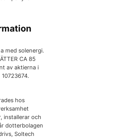
rmation
a med solenergi.
ÄTTER CA 85
t av aktierna i
 10723674.
erades hos
 verksamhet
 installerar och
år dotterbolagen
rivs, Soltech