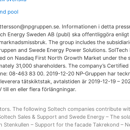
nd pool
ettersson@npgruppen.se. Informationen i detta pres
h Energy Sweden AB (publ) ska offentliggöra enligt
arknadsmissbruk. The group includes the subsidiari
ruppen and Swede Energy Power Solutions. SolTech
aded on Nasdaq First North Growth Market under the
ately 31,000 shareholders. The company’s Certified A
ne: 08-463 83 00. 2019-12-20 NP-Gruppen har teckn
everera tätskiktstak, avtalstiden är 2019-12-19 – 2
till en eller flera förlängningar.
tors. The following Soltech companies contribute wit
oltech Sales & Support and Swede Energy – The solar
n Stenkullen – Support for the facade Takrekond – N