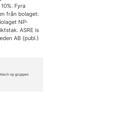
 10%. Fyra
n från bolaget:
iolaget NP-
ktstak. ASRE is
eden AB (publ.)