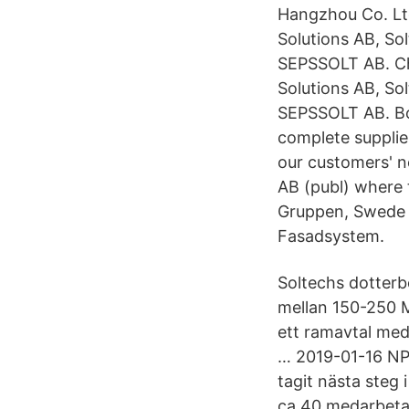
Hangzhou Co. Lt
Solutions AB, So
SEPSSOLT AB. Ch
Solutions AB, So
SEPSSOLT AB. Bo
complete supplier
our customers' n
AB (publ) where 
Gruppen, Swede 
Fasadsystem.
Soltechs dotter
mellan 150-250 M
ett ramavtal med
… 2019-01-16 NP 
tagit nästa steg
ca 40 medarbeta