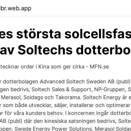
dbr.web.app
es största solcellsfa
av Soltechs dotterbo
tecknar order i Kina som ger cirka - MFN.se
år dotterbolagen Advanced Soltech Sweden AB (publ)
ngen bedrivs, Soltech Sales & Support, NP-Gruppen,
 Merasol, Soldags och Takorama. Soltech Energy är 
 som både utvecklar, säljer, installerar och optimerar
ar för våra kunders behov. I koncernen ingår dotter
B (publ) där den kinesiska satsningen bedrivs, Solte
ppen, Swede Energy Power Solutions, Merasol Solda