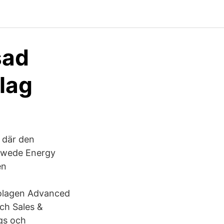
sad
lag
 där den
 Swede Energy
en
bolagen Advanced
ch Sales &
gs och