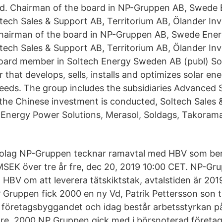
d. Chairman of the board in NP-Gruppen AB, Swede
ltech Sales & Support AB, Territorium AB, Ölander Inv
airman of the board in NP-Gruppen AB, Swede Ene
ltech Sales & Support AB, Territorium AB, Ölander Inv
ard member in Soltech Energy Sweden AB (publ) Sol
 that develops, sells, installs and optimizes solar ene
eeds. The group includes the subsidiaries Advanced
the Chinese investment is conducted, Soltech Sales 
Energy Power Solutions, Merasol, Soldags, Takoram
bolag NP-Gruppen tecknar ramavtal med HBV som ber
SEK över tre år fre, dec 20, 2019 10:00 CET. NP-Gr
 HBV om att leverera tätskiktstak, avtalstiden är 201
Gruppen fick 2000 en ny Vd, Patrik Pettersson son t
 i företagsbyggandet och idag består arbetsstyrkan 
re. 2000 NP Gruppen gick med i börsnoterad företa