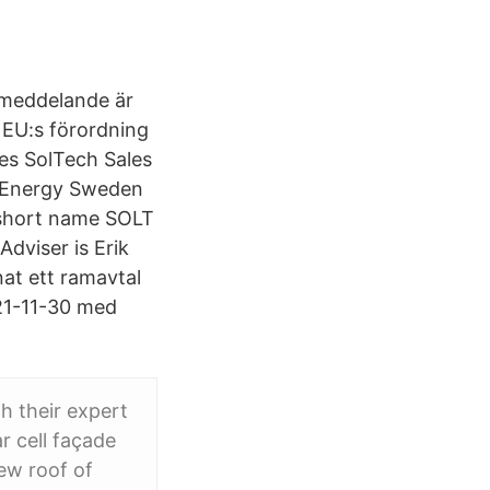
smeddelande är
 EU:s förordning
es SolTech Sales
 Energy Sweden
 short name SOLT
dviser is Erik
at ett ramavtal
021-11-30 med
h their expert
 cell façade
ew roof of