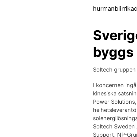
hurmanblirrika
Sverig
byggs 
Soltech gruppen 
I koncernen ing
kinesiska satsni
Power Solutions,
helhetsleverantör
solenergilösning
Soltech Sweden A
Support, NP-Gru