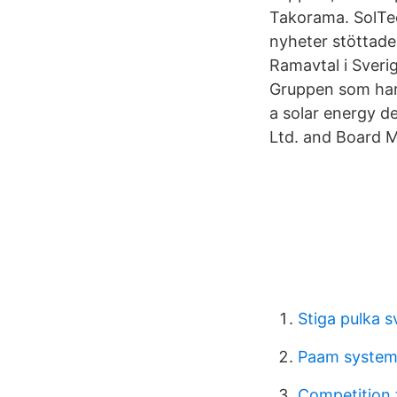
Takorama. SolTe
nyheter stöttad
Ramavtal i Sveri
Gruppen som har 
a solar energy 
Ltd. and Board 
Stiga pulka s
Paam system
Competition t