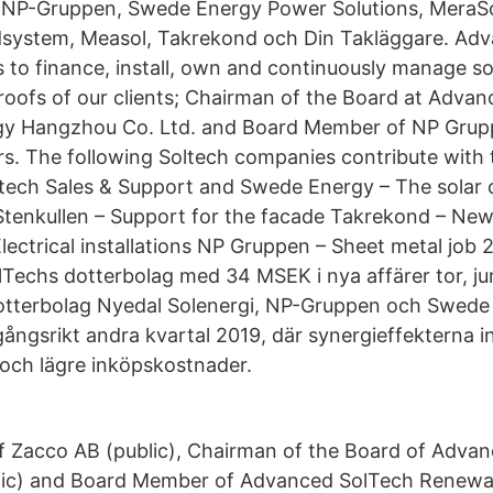
, NP-Gruppen, Swede Energy Power Solutions, MeraSo
system, Measol, Takrekond och Din Takläggare. Adv
s to finance, install, own and continuously manage s
 roofs of our clients; Chairman of the Board at Adva
y Hangzhou Co. Ltd. and Board Member of NP Grupp
rs. The following Soltech companies contribute with 
ech Sales & Support and Swede Energy – The solar c
tenkullen – Support for the facade Takrekond – New
lectrical installations NP Gruppen – Sheet metal job
Techs dotterbolag med 34 MSEK i nya affärer tor, ju
otterbolag Nyedal Solenergi, NP-Gruppen och Swede 
ångsrikt andra kvartal 2019, där synergieffekterna
 och lägre inköpskostnader.
 Zacco AB (public), Chairman of the Board of Adva
ic) and Board Member of Advanced SolTech Renewa