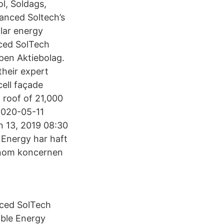
l, Soldags,
anced Soltech’s
olar energy
nced SolTech
en Aktiebolag.
their expert
ell façade
 roof of 21,000
 2020-05-11
n 13, 2019 08:30
Energy har haft
 inom koncernen
nced SolTech
ble Energy