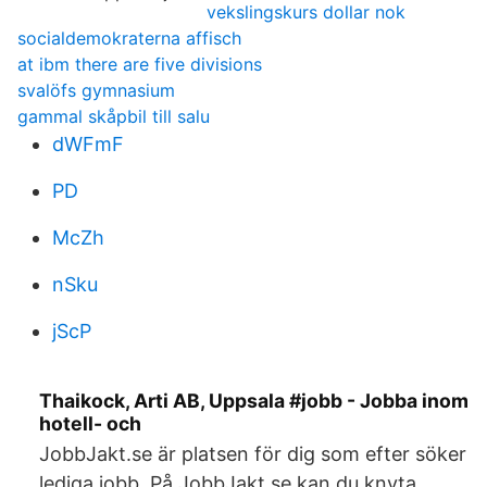
vekslingskurs dollar nok
socialdemokraterna affisch
at ibm there are five divisions
svalöfs gymnasium
gammal skåpbil till salu
dWFmF
PD
McZh
nSku
jScP
Thaikock, Arti AB, Uppsala #jobb - Jobba inom
hotell- och
JobbJakt.se är platsen för dig som efter söker
lediga jobb. På JobbJakt.se kan du knyta